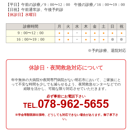
【平日】午前の診療／9：00〜12：00 午後の診療／16：00〜19：00
【日祝】午前通常診、午後予約診
【休診日】水曜日
診療時間
月
火
水
木
金
土
日
祝
9：00〜12：00
●
●
−
●
●
●
●
●
16：00〜19：00
●
●
−
●
●
●
※
※
※予約診療、退院対応
休診日・夜間救急対応について
年中無休の大病院や夜間専門病院がない明石市において、ご家族にと
って不安な時間を少しでも減らせるよう、夜間救急センターなどでの
経験を活かし、可能な限り対応させていただきます。
必ず事前にお電話下さい
※学会等獣医師出張時、どうしても対応できない場合があります。御了承下さ
い。