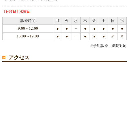
【休診日】水曜日
診療時間
月
火
水
木
金
土
日
祝
9:00～12:00
●
●
−
●
●
●
●
●
16:00～19:00
●
●
−
●
●
●
※
※
※予約診療、退院対応
アクセス