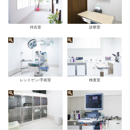
待合室
診察室
レントゲン/手術室
検査室