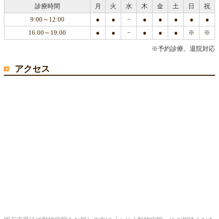
診療時間
月
火
水
木
金
土
日
祝
9:00～12:00
●
●
−
●
●
●
●
●
16:00～19:00
●
●
−
●
●
●
※
※
※予約診療、退院対応
アクセス